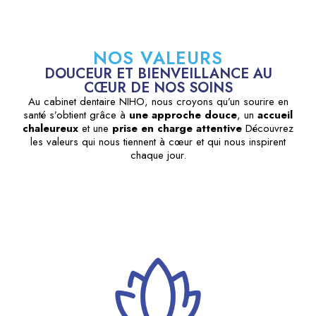
NOS VALEURS
DOUCEUR ET BIENVEILLANCE AU
CŒUR DE NOS SOINS
Au cabinet dentaire NIHO, nous croyons qu’un sourire en
santé s’obtient grâce à
une approche douce
, un
accueil
chaleureux
et une
prise en charge attentive
Découvrez
les valeurs qui nous tiennent à cœur et qui nous inspirent
chaque jour.
Nous avons conçu notre cabinet pour qu'il soit un lieu de
calme
et de
réconfort
, où vous vous sentez accueilli et en
confiance dès votre arrivée.
Nous croyons en une communication ouverte et transparente