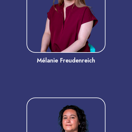
soit une
expérience sans
douleur
, en utilisant des
techniques modernes et adaptées
EN SAVOIR PLUS
Mélanie Freudenreich
Elles sont à votre écoute pour